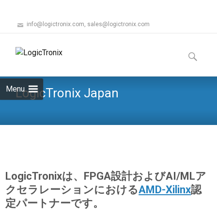
info@logictronix.com, sales@logictronix.com
Skip
to
Search
content
for:
Menu
LogicTronix Japan
LogicTronixは、FPGA設計およびAI/MLア
クセラレーションにおける
AMD-Xilinx
認
定パートナーです。